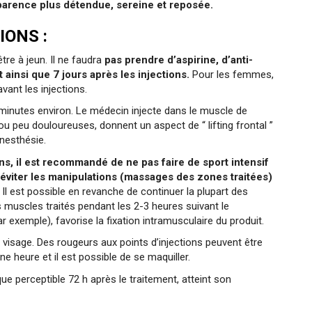
pparence plus détendue, sereine et reposée.
ONS :
tre à jeun. Il ne faudra
pas prendre d’aspirine, d’anti-
 ainsi que 7 jours après les injections.
Pour les femmes,
vant les injections.
5 minutes environ. Le médecin injecte dans le muscle de
 ou peu douloureuses, donnent un aspect de “ lifting frontal ”
anesthésie.
ns, il est recommandé de ne pas faire de sport intensif
 éviter les manipulations (massages des zones traitées)
. Il est possible en revanche de continuer la plupart des
es muscles traités pendant les 2-3 heures suivant le
ar exemple), favorise la fixation intramusculaire du produit.
 visage. Des rougeurs aux points d’injections peuvent être
e heure et il est possible de se maquiller.
que perceptible 72 h après le traitement, atteint son