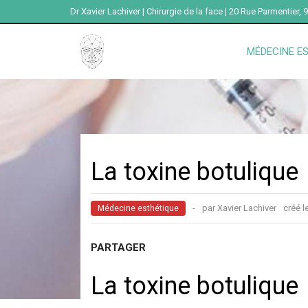
Dr Xavier Lachiver | Chirurgie de la face | 20 Rue Parmentier,
MÉDECINE E
La toxine botulique
-
par Xavier Lachiver
créé l
Médecine esthétique
PARTAGER
La toxine botulique