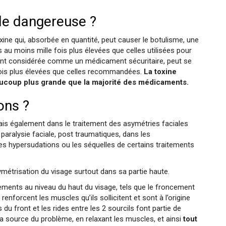
lle dangereuse ?
xine qui, absorbée en quantité, peut causer le botulisme, une
es au moins mille fois plus élevées que celles utilisées pour
rtant considérée comme un médicament sécuritaire, peut se
x fois plus élevées que celles recommandées.
La toxine
ucoup plus grande que la majorité des médicaments.
ons ?
ais également dans le traitement des asymétries faciales
paralysie faciale, post traumatiques, dans les
es hypersudations ou les séquelles de certains traitements
symétrisation du visage surtout dans sa partie haute.
ements au niveau du haut du visage, tels que le froncement
enforcent les muscles qu’ils sollicitent et sont à l’origine
 du front et les rides entre les 2 sourcils font partie de
 la source du problème, en relaxant les muscles, et ainsi
tout