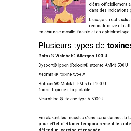
d’être officiellement 
dans des indications 
L’usage en est exclus
reconstructive et esth
en chirurgie maxillo-faciale et en ophtalmologie.
Plusieurs types de
toxine
Botox®
Vistabel®
Allergan 100 U
Dysport® Ipsen (Reloxin® attente AMM) 500 U
Xeomin ® toxine type A
BotoxinA® Mobilab PM 50 et 100 U
forme topique et injectable
Neurobloc ® toxine type b 5000 U
En relaxant les muscles d’une zone donnée, la to
pour effet d’effacer temporairement les rid
détendue, sereine et reposée
.