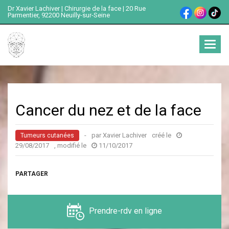
Dr Xavier Lachiver | Chirurgie de la face | 20 Rue
Parmentier, 92200 Neuilly-sur-Seine
Ouvrir
menu
Cancer du nez et de la face
-
par Xavier Lachiver
créé le
Tumeurs cutanées
29/08/2017
, modifié le
11/10/2017
PARTAGER
Prendre-rdv en ligne