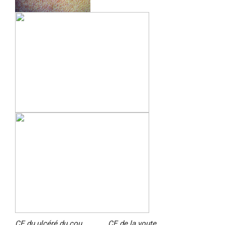
CE du ulcéré du cou CE de la voute