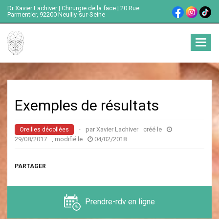
Dr Xavier Lachiver | Chirurgie de la face | 20 Rue
Parmentier, 92200 Neuilly-sur-Seine
Ouvrir
menu
Exemples de résultats
-
par Xavier Lachiver
créé le
Oreilles décollées
29/08/2017
, modifié le
04/02/2018
PARTAGER
Prendre-rdv en ligne