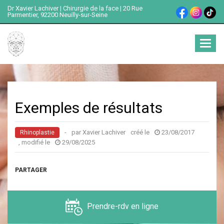
Dr Xavier Lachiver | Chirurgie de la face | 20 Rue
Parmentier, 92200 Neuilly-sur-Seine
Ouvrir
menu
Exemples de résultats
-
par Xavier Lachiver
créé le
23/08/2017
Rhinoplastie
, modifié le
29/08/2025
PARTAGER
Prendre-rdv en ligne