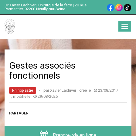
Dr Xavier Lachiver | Chirurgie de la face | 20 Rue
Parmentier, 92200 Neuilly-sur-Seine
Ouvrir
menu
Gestes associés
fonctionnels
-
par Xavier Lachiver
créé le
23/08/2017
Rhinoplastie
, modifié le
29/08/2025
PARTAGER
Prendre-rdv en ligne