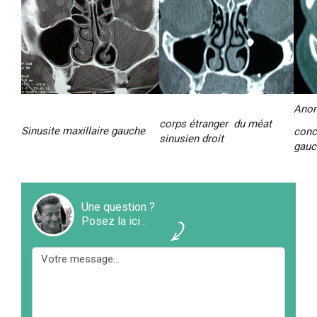
Anom
corps étranger du méat
Sinusite maxillaire gauche
conc
sinusien droit
gauc
Une question ?
Posez la ici :