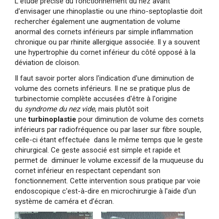
L'étude précise du fonctionnement du nez avant
d'envisager une rhinoplastie ou une rhino-septoplastie doit
rechercher également une augmentation de volume
anormal des cornets inférieurs par simple inflammation
chronique ou par rhinite allergique associée. Il y a souvent
une hypertrophie du cornet inférieur du côté opposé à la
déviation de cloison.
Il faut savoir porter alors l'indication d'une diminution de
volume des cornets inférieurs. Il ne se pratique plus de
turbinectomie complète accusées d'être à l'origine
du
syndrome du nez vide
, mais plutôt soit
une
turbinoplastie
pour diminution de volume des cornets
inférieurs par radiofréquence ou par laser sur fibre souple,
celle-ci étant effectuée dans le même temps que le geste
chirurgical. Ce geste associé est simple et rapide et
permet de diminuer le volume excessif de la muqueuse du
cornet inférieur en respectant cependant son
fonctionnement. Cette intervention sous pratique par voie
endoscopique c'est-à-dire en microchirurgie à l'aide d'un
système de caméra et d’écran.